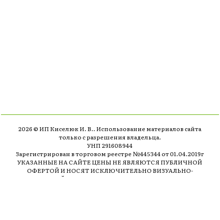
2026 © ИП Киселюк И. В.. Использование материалов сайта
только с разрешения владельца.
УНП 291608944
Зарегистрирован в торговом реестре №445344 от 01.04.2019г
УКАЗАННЫЕ НА САЙТЕ ЦЕНЫ НЕ ЯВЛЯЮТСЯ ПУБЛИЧНОЙ
ОФЕРТОЙ И НОСЯТ ИСКЛЮЧИТЕЛЬНО ВИЗУАЛЬНО-
ТЕХНИЧЕСКИЙ ХАРАКТЕР ДЛЯ ПОДБОРА ШРИФТА , МОГУТ
ОТЛИЧАТЬСЯ ОТ ДЕЙСТВИТЕЛЬНЫХ ЦЕН В ТОРГОВОЙ ТОЧКЕ
Наши контакты
Мы в соцсетях
САЙТ НАХОДИТСЯ В СТАДИИ
РАЗРАБОТКИ, ON-LINE