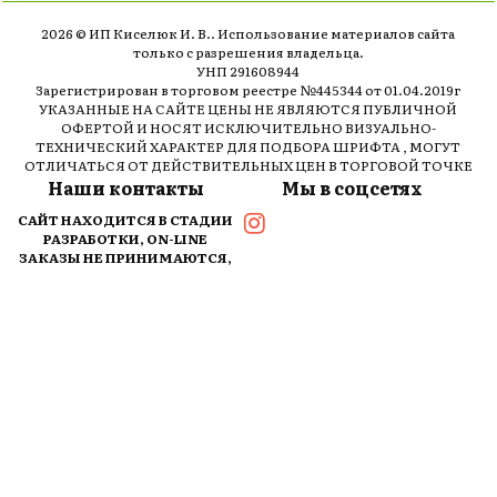
2026 © ИП Киселюк И. В.. Использование материалов сайта
только с разрешения владельца.
УНП 291608944
Зарегистрирован в торговом реестре №445344 от 01.04.2019г
УКАЗАННЫЕ НА САЙТЕ ЦЕНЫ НЕ ЯВЛЯЮТСЯ ПУБЛИЧНОЙ
ОФЕРТОЙ И НОСЯТ ИСКЛЮЧИТЕЛЬНО ВИЗУАЛЬНО-
ТЕХНИЧЕСКИЙ ХАРАКТЕР ДЛЯ ПОДБОРА ШРИФТА , МОГУТ
ОТЛИЧАТЬСЯ ОТ ДЕЙСТВИТЕЛЬНЫХ ЦЕН В ТОРГОВОЙ ТОЧКЕ
Наши контакты
Мы в соцсетях
САЙТ НАХОДИТСЯ В СТАДИИ
РАЗРАБОТКИ, ON-LINE
ЗАКАЗЫ НЕ ПРИНИМАЮТСЯ,
ОБРАЩАЙТЕСЬ ПО АДРЕСУ В
КОНТАКТАХ
+375297277120
Пн-Вс: 7.00 - 18.30
Разработка интернет-магазина
Dessites.by